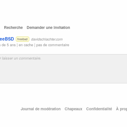
Recherche
Demander une invitation
FreeBSD
davidschlachter.com
freebsd
 de 5 ans |
en cache
|
pas de commentaire
Journal de modération
Chapeaux
Confidentialité
À pro