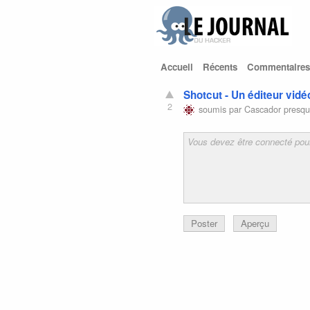
Accueil
Récents
Commentaires
Shotcut - Un éditeur vidéo
2
soumis par
Cascador
presqu
Poster
Aperçu