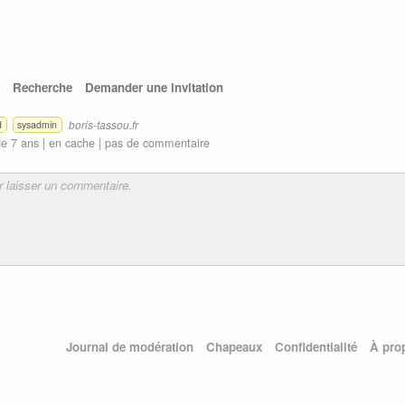
Recherche
Demander une invitation
boris-tassou.fr
d
sysadmin
e 7 ans |
en cache
|
pas de commentaire
Journal de modération
Chapeaux
Confidentialité
À pro