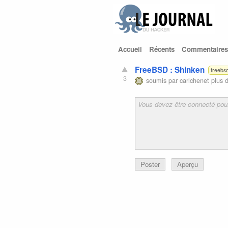
Accueil
Récents
Commentaires
FreeBSD : Shinken
freebs
3
soumis par
carlchenet
plus d
Poster
Aperçu