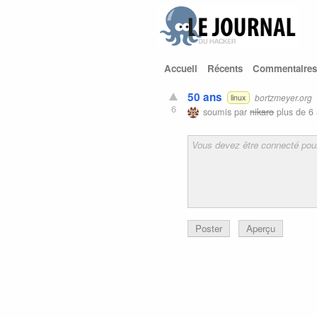
Accueil
Récents
Commentaires
50 ans
bortzmeyer.org
linux
6
soumis par
nikaro
plus de 6 
Poster
Aperçu