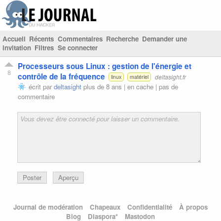
Accueil
Récents
Commentaires
Recherche
Demander une
invitation
Filtres
Se connecter
Processeurs sous Linux : gestion de l'énergie et
8
contrôle de la fréquence
deltasight.fr
linux
matériel
écrit par
deltasight
plus de 8 ans |
en cache
|
pas de
commentaire
Poster
Aperçu
Journal de modération
Chapeaux
Confidentialité
À propos
Blog
Diaspora*
Mastodon