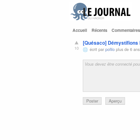
Accueil
Récents
Commentaires
[Quésaco] Démystifions 
10
écrit par
pofilo
plus de 6 ans
Poster
Aperçu