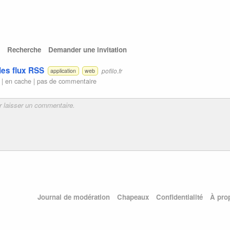
Recherche
Demander une invitation
les flux RSS
pofilo.fr
application
web
 |
en cache
|
pas de commentaire
Journal de modération
Chapeaux
Confidentialité
À pro