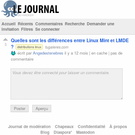
Accueil
Récents
Commentaires
Recherche
Demander une
invitation
Filtres
Se connecter
Quelles sont les différences entre Linux Mint et LMDE
3
?
tugaleres.com
distributions linux
écrit par
Angedestenebres
il y a 12 mois |
en cache
|
pas de
commentaire
Poster
Aperçu
Journal de modération
Chapeaux
Confidentialité
À propos
Blog
Diaspora*
Mastodon