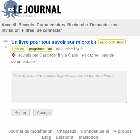
Accueil
Récents
Commentaires
Recherche
Demander une
invitation
Filtres
Se connecter
Un livre pour tout savoir sur micro:bit
nano-ordinateur
2
framboise314.fr
presse
programmation
soumis par
Cascador
il y a 6 ans |
en cache
|
pas de
commentaire
Poster
Aperçu
Journal de modération
Chapeaux
Confidentialité
À propos
Blog
Diaspora*
Mastodon