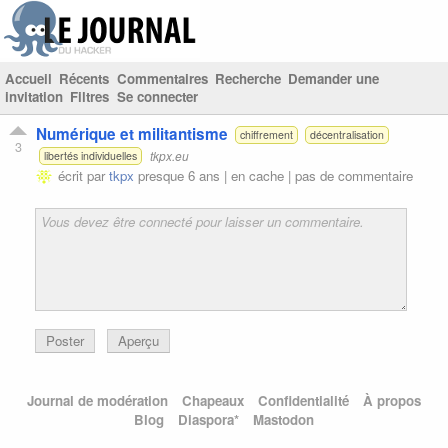
Accueil
Récents
Commentaires
Recherche
Demander une
invitation
Filtres
Se connecter
Numérique et militantisme
chiffrement
décentralisation
3
tkpx.eu
libertés individuelles
écrit par
tkpx
presque 6 ans |
en cache
|
pas de commentaire
Poster
Aperçu
Journal de modération
Chapeaux
Confidentialité
À propos
Blog
Diaspora*
Mastodon