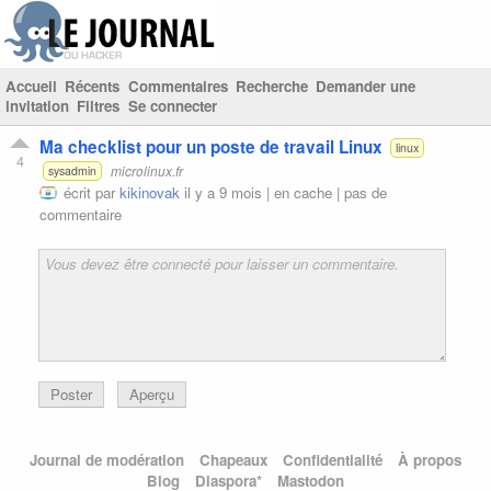
Accueil
Récents
Commentaires
Recherche
Demander une
invitation
Filtres
Se connecter
Ma checklist pour un poste de travail Linux
linux
4
microlinux.fr
sysadmin
écrit par
kikinovak
il y a 9 mois |
en cache
|
pas de
commentaire
Poster
Aperçu
Journal de modération
Chapeaux
Confidentialité
À propos
Blog
Diaspora*
Mastodon