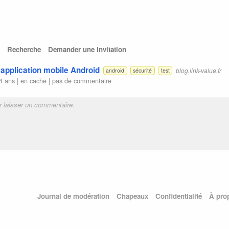
Recherche
Demander une invitation
 application mobile Android
blog.link-value.fr
android
sécurité
test
4 ans |
en cache
|
pas de commentaire
Journal de modération
Chapeaux
Confidentialité
À pro