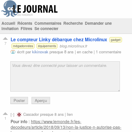
Accueil
Récents
Commentaires
Recherche
Demander une
invitation
Filtres
Se connecter
Le compteur Linky débarque chez Microlinux
gadget
7
blog.microlinux.fr
mégadonnées
équipements
écrit par
kikinovak
presque 8 ans |
en cache
|
1 commentaire
Poster
Aperçu
Cascador
presque 8 ans |
lien
1
Pour info :
https://www.lemonde.fr/les-
decodeurs/article/2018/09/13/non-la-justice-n-autorise-pas-