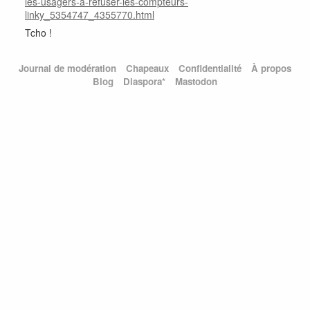
les-usagers-a-refuser-les-compteurs-
linky_5354747_4355770.html
Tcho !
Journal de modération
Chapeaux
Confidentialité
À propos
Blog
Diaspora*
Mastodon