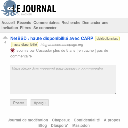
Accueil
Récents
Commentaires
Recherche
Demander une
invitation
Filtres
Se connecter
NetBSD : haute disponibilité avec CARP
distributions bsd
4
blog.anotherhomepage.org
haute-disponibilité
soumis par
Cascador
plus de 8 ans |
en cache
|
pas de
commentaire
Poster
Aperçu
Journal de modération
Chapeaux
Confidentialité
À propos
Blog
Diaspora*
Mastodon