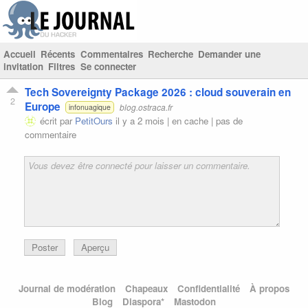
Accueil
Récents
Commentaires
Recherche
Demander une
invitation
Filtres
Se connecter
Tech Sovereignty Package 2026 : cloud souverain en
2
Europe
blog.ostraca.fr
infonuagique
écrit par
PetitOurs
il y a 2 mois |
en cache
|
pas de
commentaire
Poster
Aperçu
Journal de modération
Chapeaux
Confidentialité
À propos
Blog
Diaspora*
Mastodon