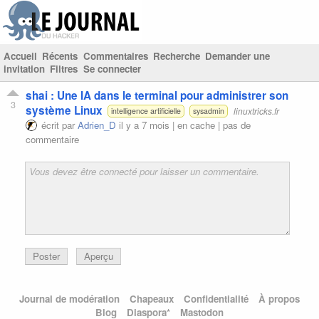
Accueil
Récents
Commentaires
Recherche
Demander une
invitation
Filtres
Se connecter
shai : Une IA dans le terminal pour administrer son
3
système Linux
linuxtricks.fr
intelligence artificielle
sysadmin
écrit par
Adrien_D
il y a 7 mois |
en cache
|
pas de
commentaire
Poster
Aperçu
Journal de modération
Chapeaux
Confidentialité
À propos
Blog
Diaspora*
Mastodon