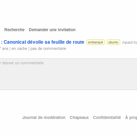
Recherche
Demander une invitation
: Canonical dévoile sa feuille de route
inpact-
embarqué
ubuntu
7 ans |
en cache
|
pas de commentaire
Journal de modération
Chapeaux
Confidentialité
À pro