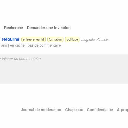
Recherche
Demander une invitation
e retourne
blog.microlinux.fr
entrepreneuriat
formation
politique
 ans |
en cache
|
pas de commentaire
Journal de modération
Chapeaux
Confidentialité
À pro