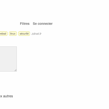
Filtres
Se connecter
zdnet.fr
eebsd
linux
sécurité
ux autres