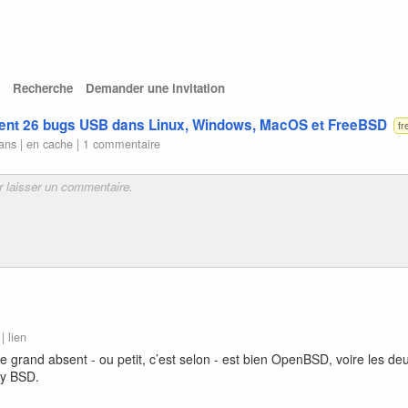
Recherche
Demander une invitation
ent 26 bugs USB dans Linux, Windows, MacOS et FreeBSD
fr
 ans |
en cache
|
1 commentaire
 |
lien
 grand absent - ou petit, c’est selon - est bien OpenBSD, voire les de
ly BSD.