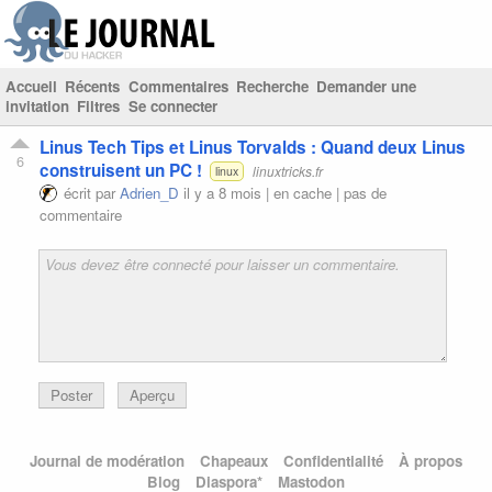
Accueil
Récents
Commentaires
Recherche
Demander une
invitation
Filtres
Se connecter
Linus Tech Tips et Linus Torvalds : Quand deux Linus
6
construisent un PC !
linuxtricks.fr
linux
écrit par
Adrien_D
il y a 8 mois |
en cache
|
pas de
commentaire
Poster
Aperçu
Journal de modération
Chapeaux
Confidentialité
À propos
Blog
Diaspora*
Mastodon