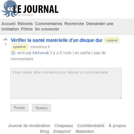
Accueil
Récents
Commentaires
Recherche
Demander une
invitation
Filtres
Se connecter
Vérifier la santé matérielle d'un disque dur
matériel
3
microlinux.fr
sysadmin
écrit par
kikinovak
il y a 2 mois |
en cache
|
pas de
commentaire
Poster
Aperçu
Journal de modération
Chapeaux
Confidentialité
À propos
Blog
Diaspora*
Mastodon