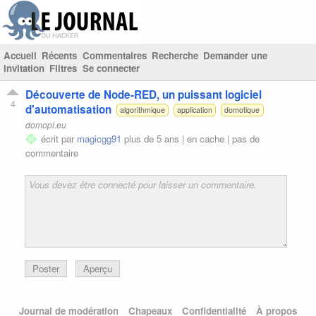
Accueil
Récents
Commentaires
Recherche
Demander une
invitation
Filtres
Se connecter
Découverte de Node-RED, un puissant logiciel
4
d'automatisation
algorithmique
application
domotique
domopi.eu
écrit par
magicgg91
plus de 5 ans |
en cache
|
pas de
commentaire
Poster
Aperçu
Journal de modération
Chapeaux
Confidentialité
À propos