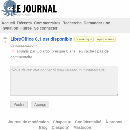
Accueil
Récents
Commentaires
Recherche
Demander une
invitation
Filtres
Se connecter
LibreOffice 6.1 est disponible
bureautique
open source
7
developpez.com
soumis par
Colargol
presque 8 ans |
en cache
|
pas de
commentaire
Poster
Aperçu
Journal de modération
Chapeaux
Confidentialité
À propos
Blog
Diaspora*
Mastodon