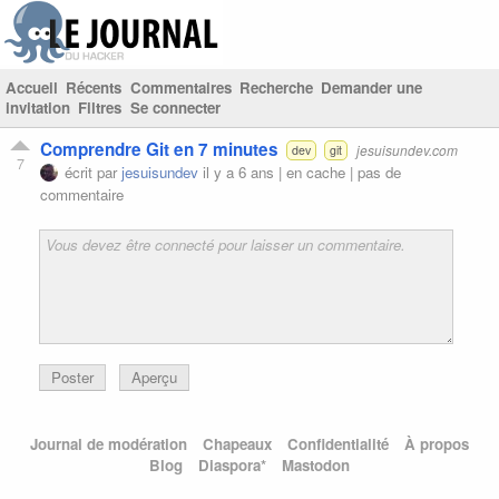
Accueil
Récents
Commentaires
Recherche
Demander une
invitation
Filtres
Se connecter
Comprendre Git en 7 minutes
jesuisundev.com
dev
git
7
écrit par
jesuisundev
il y a 6 ans |
en cache
|
pas de
commentaire
Poster
Aperçu
Journal de modération
Chapeaux
Confidentialité
À propos
Blog
Diaspora*
Mastodon