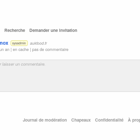
Recherche
Demander une invitation
xmox
aukfood.fr
sysadmin
un an |
en cache
|
pas de commentaire
Journal de modération
Chapeaux
Confidentialité
À pro