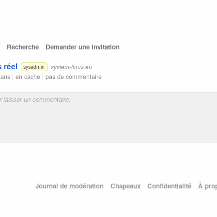
Recherche
Demander une invitation
 réel
system-linux.eu
sysadmin
 ans |
en cache
|
pas de commentaire
Journal de modération
Chapeaux
Confidentialité
À pro