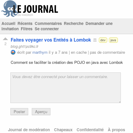
Accueil
Récents
Commentaires
Recherche
Demander une
invitation
Filtres
Se connecter
Faites voyager vos Entités à Lombok
☶
dev
java
2
blog.ght1pc9kc.fr
écrit par
marthym
il y a 7 ans |
en cache
|
pas de commentaire
Comment se faciliter la création des POJO en java avec Lombok
Poster
Aperçu
Journal de modération
Chapeaux
Confidentialité
À propos