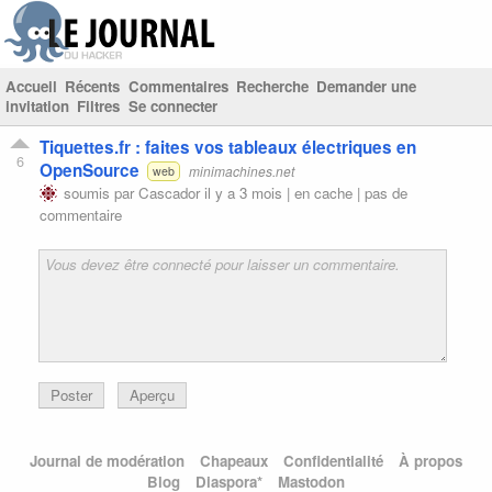
Accueil
Récents
Commentaires
Recherche
Demander une
invitation
Filtres
Se connecter
Tiquettes.fr : faites vos tableaux électriques en
6
OpenSource
minimachines.net
web
soumis par
Cascador
il y a 3 mois |
en cache
|
pas de
commentaire
Poster
Aperçu
Journal de modération
Chapeaux
Confidentialité
À propos
Blog
Diaspora*
Mastodon