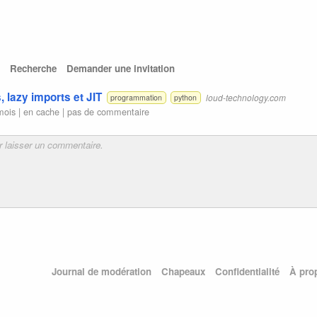
Recherche
Demander une invitation
 lazy imports et JIT
loud-technology.com
programmation
python
mois |
en cache
|
pas de commentaire
Journal de modération
Chapeaux
Confidentialité
À pro