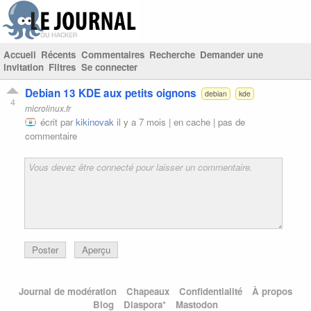
Accueil
Récents
Commentaires
Recherche
Demander une
invitation
Filtres
Se connecter
Debian 13 KDE aux petits oignons
debian
kde
4
microlinux.fr
écrit par
kikinovak
il y a 7 mois |
en cache
|
pas de
commentaire
Poster
Aperçu
Journal de modération
Chapeaux
Confidentialité
À propos
Blog
Diaspora*
Mastodon