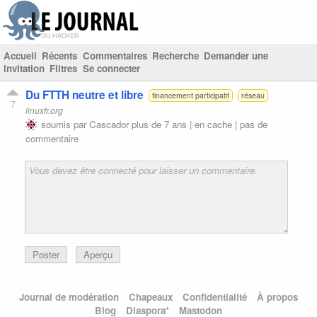
Accueil
Récents
Commentaires
Recherche
Demander une
invitation
Filtres
Se connecter
Du FTTH neutre et libre
financement participatif
réseau
7
linuxfr.org
soumis par
Cascador
plus de 7 ans |
en cache
|
pas de
commentaire
Poster
Aperçu
Journal de modération
Chapeaux
Confidentialité
À propos
Blog
Diaspora*
Mastodon