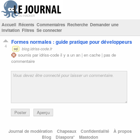
Accueil
Récents
Commentaires
Recherche
Demander une
invitation
Filtres
Se connecter
Formes normales : guide pratique pour développeurs
4
blog.idriss-code.fr
sql
soumis par
idriss-code
il y a un an |
en cache
|
pas de
commentaire
Poster
Aperçu
Journal de modération
Chapeaux
Confidentialité
À propos
Blog
Diaspora*
Mastodon