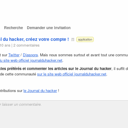
Recherche
Demander une invitation
al du hacker, créez votre compte !
☶
application
 10 ans
|
2 commentaires
t sur
Twitter
/
Diaspora
. Mais nous sommes surtout et avant tout une commu
u site web officiel journalduhacker.net
.
cles préférés et commenter les articles sur le Journal du hacker
, il suffit
tie de cette communauté
sur le site web officiel journalduhacker.net
.
ntributions sur
le Journal du hacker
!