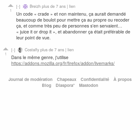
Breizh
plus de 7 ans |
lien
1
Un code « crade » et non maintenu, ça aurait demandé
beaucoup de boulot pour mettre ça au propre ou recoder
ça, et comme très peu de personnes s'en servaient…
« juice it or drop it », et abandonner ça était préférable de
leur point de vue.
Costalfy
plus de 7 ans |
lien
1
Dans le même genre, j'utilise
https://addons.mozilla.org/fr/firefox/addon/livemarks/
Journal de modération
Chapeaux
Confidentialité
À propos
Blog
Diaspora*
Mastodon