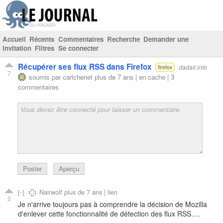
Accueil
Récents
Commentaires
Recherche
Demander une
invitation
Filtres
Se connecter
Récupérer ses flux RSS dans Firefox
dadall.info
firefox
7
soumis par
carlchenet
plus de 7 ans |
en cache
|
3
commentaires
Poster
Aperçu
Nairwolf
plus de 7 ans |
lien
2
Je n'arrive toujours pas à comprendre la décision de Mozilla
d'enlever cette fonctionnalité de détection des flux RSS….