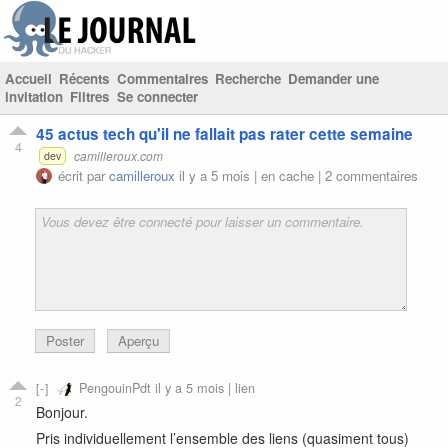
Accueil
Récents
Commentaires
Recherche
Demander une
invitation
Filtres
Se connecter
45 actus tech qu'il ne fallait pas rater cette semaine
4
camilleroux.com
dev
écrit par
camilleroux
il y a 5 mois |
en cache
|
2 commentaires
Poster
Aperçu
PengouinPdt
il y a 5 mois |
lien
2
Bonjour.
Pris individuellement l’ensemble des liens (quasiment tous)