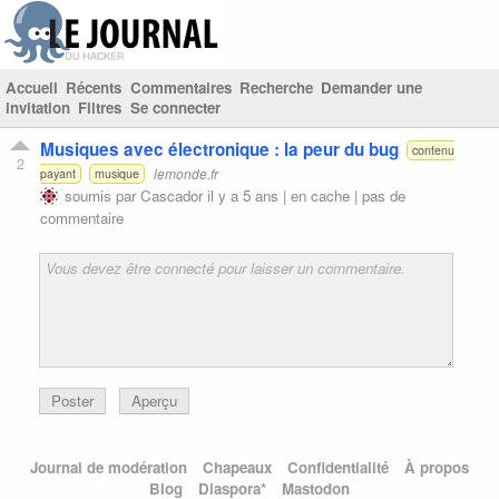
Accueil
Récents
Commentaires
Recherche
Demander une
invitation
Filtres
Se connecter
Musiques avec électronique : la peur du bug
contenu
2
lemonde.fr
payant
musique
soumis par
Cascador
il y a 5 ans |
en cache
|
pas de
commentaire
Poster
Aperçu
Journal de modération
Chapeaux
Confidentialité
À propos
Blog
Diaspora*
Mastodon