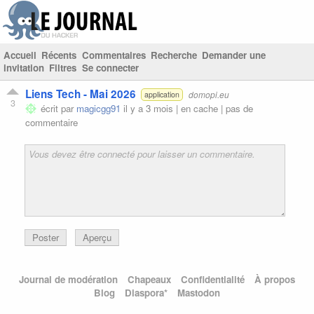
Accueil
Récents
Commentaires
Recherche
Demander une
invitation
Filtres
Se connecter
Liens Tech - Mai 2026
domopi.eu
application
3
écrit par
magicgg91
il y a 3 mois |
en cache
|
pas de
commentaire
Poster
Aperçu
Journal de modération
Chapeaux
Confidentialité
À propos
Blog
Diaspora*
Mastodon