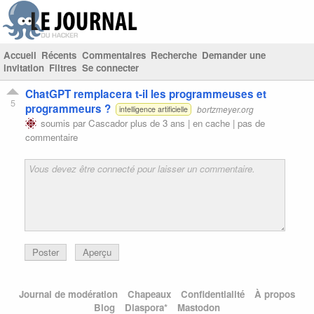
Accueil
Récents
Commentaires
Recherche
Demander une
invitation
Filtres
Se connecter
ChatGPT remplacera t-il les programmeuses et
5
programmeurs ?
bortzmeyer.org
intelligence artificielle
soumis par
Cascador
plus de 3 ans |
en cache
|
pas de
commentaire
Poster
Aperçu
Journal de modération
Chapeaux
Confidentialité
À propos
Blog
Diaspora*
Mastodon