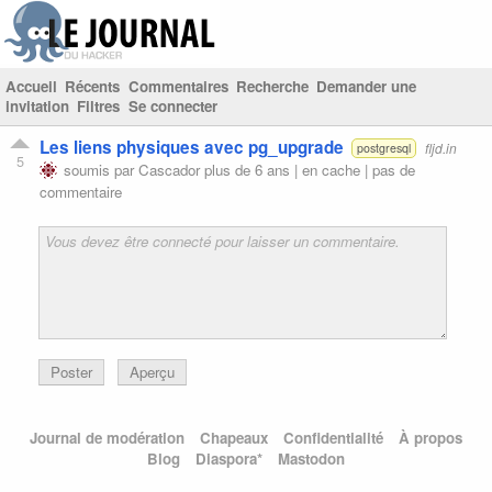
Accueil
Récents
Commentaires
Recherche
Demander une
invitation
Filtres
Se connecter
Les liens physiques avec pg_upgrade
fljd.in
postgresql
5
soumis par
Cascador
plus de 6 ans |
en cache
|
pas de
commentaire
Poster
Aperçu
Journal de modération
Chapeaux
Confidentialité
À propos
Blog
Diaspora*
Mastodon