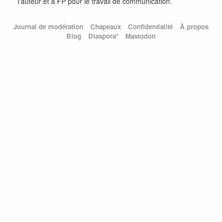
l'auteur et à FP pour le travail de communication.
Journal de modération
Chapeaux
Confidentialité
À propos
Blog
Diaspora*
Mastodon