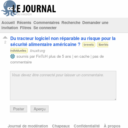
Accueil
Récents
Commentaires
Recherche
Demander une
invitation
Filtres
Se connecter
Du tracteur logiciel non réparable au risque pour la
2
sécurité alimentaire américaine ?
brevets
libertés
linuxfr.org
individuelles
soumis par
FinTcH
plus de 5 ans |
en cache
|
pas de
commentaire
Poster
Aperçu
Journal de modération
Chapeaux
Confidentialité
À propos