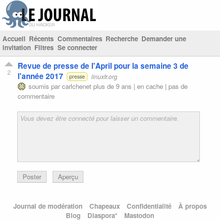
Accueil
Récents
Commentaires
Recherche
Demander une
invitation
Filtres
Se connecter
Revue de presse de l'April pour la semaine 3 de
2
l'année 2017
linuxfr.org
presse
soumis par
carlchenet
plus de 9 ans |
en cache
|
pas de
commentaire
Poster
Aperçu
Journal de modération
Chapeaux
Confidentialité
À propos
Blog
Diaspora*
Mastodon