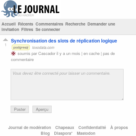
Accueil
Récents
Commentaires
Recherche
Demander une
invitation
Filtres
Se connecter
Synchronisation des slots de réplication logique
1
loxodata.com
postgresql
soumis par
Cascador
il y a un mois |
en cache
|
pas de
commentaire
Poster
Aperçu
Journal de modération
Chapeaux
Confidentialité
À propos
Blog
Diaspora*
Mastodon