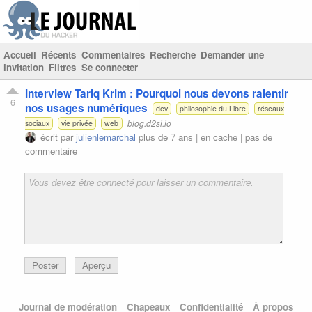
Accueil
Récents
Commentaires
Recherche
Demander une
invitation
Filtres
Se connecter
Interview Tariq Krim : Pourquoi nous devons ralentir
6
nos usages numériques
dev
philosophie du Libre
réseaux
blog.d2si.io
sociaux
vie privée
web
écrit par
julienlemarchal
plus de 7 ans |
en cache
|
pas de
commentaire
Poster
Aperçu
Journal de modération
Chapeaux
Confidentialité
À propos