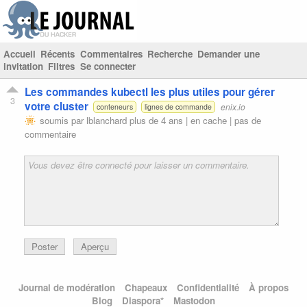
Accueil
Récents
Commentaires
Recherche
Demander une
invitation
Filtres
Se connecter
Les commandes kubectl les plus utiles pour gérer
3
votre cluster
enix.io
conteneurs
lignes de commande
soumis par
lblanchard
plus de 4 ans |
en cache
|
pas de
commentaire
Poster
Aperçu
Journal de modération
Chapeaux
Confidentialité
À propos
Blog
Diaspora*
Mastodon