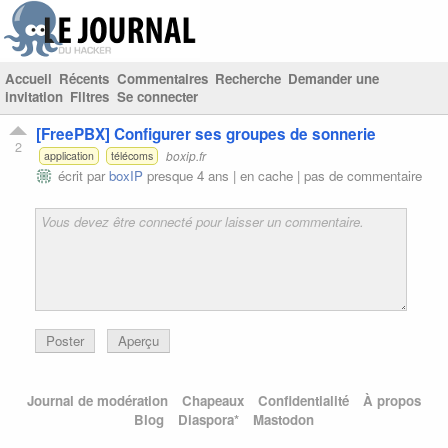
Accueil
Récents
Commentaires
Recherche
Demander une
invitation
Filtres
Se connecter
[FreePBX] Configurer ses groupes de sonnerie
2
boxip.fr
application
télécoms
écrit par
boxIP
presque 4 ans |
en cache
|
pas de commentaire
Poster
Aperçu
Journal de modération
Chapeaux
Confidentialité
À propos
Blog
Diaspora*
Mastodon