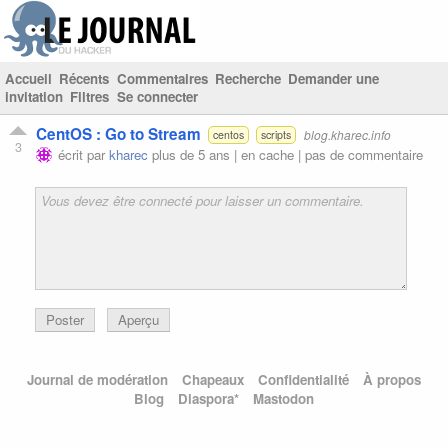
Accueil
Récents
Commentaires
Recherche
Demander une
invitation
Filtres
Se connecter
CentOS : Go to Stream
blog.kharec.info
centos
scripts
3
écrit par
kharec
plus de 5 ans |
en cache
|
pas de commentaire
Poster
Aperçu
Journal de modération
Chapeaux
Confidentialité
À propos
Blog
Diaspora*
Mastodon