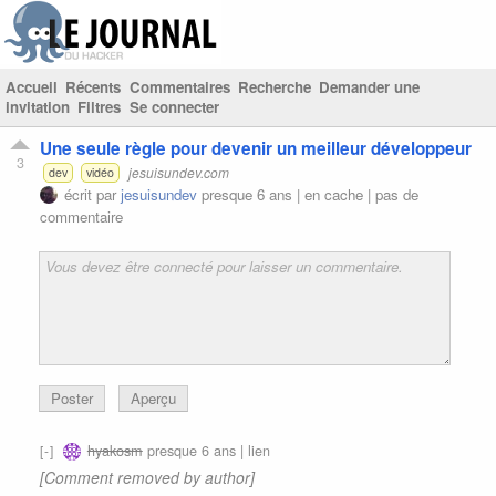
Accueil
Récents
Commentaires
Recherche
Demander une
invitation
Filtres
Se connecter
Une seule règle pour devenir un meilleur développeur
3
jesuisundev.com
dev
vidéo
écrit par
jesuisundev
presque 6 ans |
en cache
|
pas de
commentaire
Poster
Aperçu
hyakosm
presque 6 ans |
lien
[Comment removed by author]