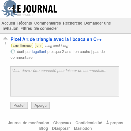
Accueil
Récents
Commentaires
Recherche
Demander une
invitation
Filtres
Se connecter
Pixel Art de triangle avec la libcaca en C++
1
blog.kor51.org
algorithmique
c++
écrit par
legoffant
presque 2 ans |
en cache
|
pas de
commentaire
Poster
Aperçu
Journal de modération
Chapeaux
Confidentialité
À propos
Blog
Diaspora*
Mastodon