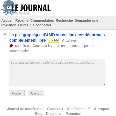
Accueil
Récents
Commentaires
Recherche
Demander une
invitation
Filtres
Se connecter
La pile graphique d’AMD sous Linux est désormais
4
complètement libre
linuxfr.org
matériel
soumis par
Cascador
il y a un an |
en cache
|
pas de
commentaire
Poster
Aperçu
Journal de modération
Chapeaux
Confidentialité
À propos
Blog
Diaspora*
Mastodon