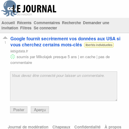
Accueil
Récents
Commentaires
Recherche
Demander une
invitation
Filtres
Se connecter
Google fournit secrètement vos données aux USA si
1
vous cherchez certains mots-clés
libertés individuelles
lebigdata.fr
soumis par
Mikolajek
presque 5 ans |
en cache
|
pas de
commentaire
Poster
Aperçu
Journal de modération
Chapeaux
Confidentialité
À propos